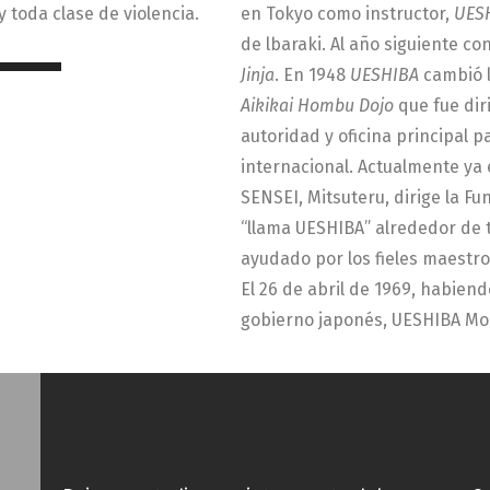
y toda clase de violencia.
en Tokyo como instructor,
UES
de lbaraki. Al año siguiente co
Jinja
. En 1948
UESHIBA
cambió 
Aikikai
Hombu Dojo
que fue dir
autoridad y oficina principal pa
internacional. Actualmente ya 
SENSEI, Mitsuteru, dirige la F
“llama UESHIBA” alrededor de 
ayudado por los fieles maestr
El 26 de abril de 1969, habien
gobierno japonés, UESHIBA Mori