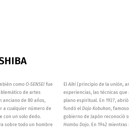
ESHIBA
ambién como
O-SENSEI
fue
El
Aiki
(principio de la unión, 
blemático de artes
experiencias, las técnicas que 
n anciano de 80 años,
plano espiritual. En 1927, abri
r a cualquier número de
fundó el
Dojo Kobukan
, famoso
e con un solo dedo.
gobierno de Japón reconoció su
ra sobre todo un hombre
Hombu Dojo
. En 1942 mientras 