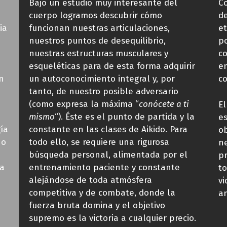
Bajo un estudio muy interesante del
Co
cuerpo logramos descubrir cómo
de
ia
funcionan nuestras articulaciones,
et
nuestros puntos de desequilibrio,
po
e
nuestras estructuras musculares y
c
esqueléticas para de esta forma adquirir
en
n
un autoconocimiento integral y, por
c
tanto, de nuestro posible adversario
(como expresa la máxima “
conócete a ti
El
mismo
“). Éste es el punto de partida y la
es
ía
constante en las clases de Aikido. Para
ob
 o
todo ello, se requiere una rigurosa
ne
a
búsqueda personal, alimentada por el
p
la
entrenamiento paciente y constante
to
alejándose de toda atmósfera
vi
competitiva y de combate, donde la
a
fuerza bruta domina y el objetivo
supremo es la victoria a cualquier precio.