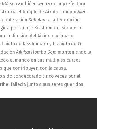
HIBA
se cambió a lwama en la prefectura
nstruiría el templo de Aikido llamado
Aiki –
la Federación
Kobukan
a la Federación
igida por su hijo Kisshomaru, siendo la
ra la difusión del Aikido nacional e
el nieto de Kisshomaru y biznieto de O-
undación
Aikikai Hombu Dojo
manteniendo la
todo el mundo en sus múltiples cursos
os que contribuyen con la causa.
do sido condecorado cinco veces por el
hei fallecia junto a sus seres queridos.